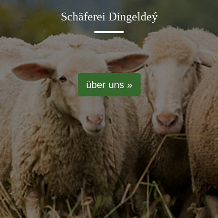
Schäferei Dingeldeý
über uns »