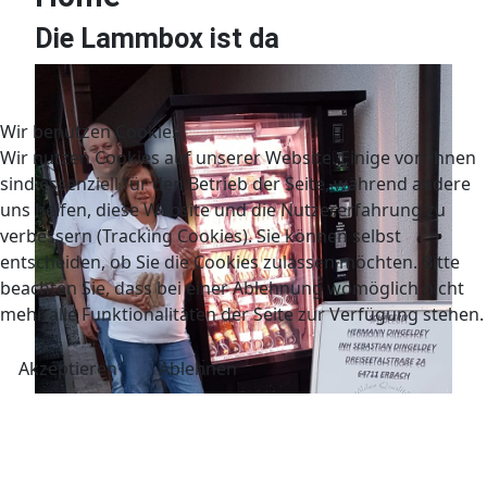
Die Lammbox ist da
Wir benutzen Cookies
Wir nutzen Cookies auf unserer Website. Einige von ihnen
sind essenziell für den Betrieb der Seite, während andere
uns helfen, diese Website und die Nutzererfahrung zu
verbessern (Tracking Cookies). Sie können selbst
entscheiden, ob Sie die Cookies zulassen möchten. Bitte
beachten Sie, dass bei einer Ablehnung womöglich nicht
mehr alle Funktionalitäten der Seite zur Verfügung stehen.
Akzeptieren
Ablehnen