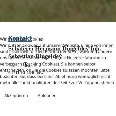
Kontakt
Wir benutzen Cookies
Wir nutzen Cookies auf unserer Website. Einige von ihnen
Schäferei Hermann Dingeldey Inh.
sind essenziell für den Betrieb der Seite, während andere
Sebastian Dingeldeý
uns helfen, diese Website und die Nutzererfahrung zu
verbessern (Tracking Cookies). Sie können selbst
Dreiseetalstr. 2
entscheiden, ob Sie die Cookies zulassen möchten. Bitte
64711 Erbach odw.
beachten Sie, dass bei einer Ablehnung womöglich nicht
mehr alle Funktionalitäten der Seite zur Verfügung stehen.
Akzeptieren
Ablehnen